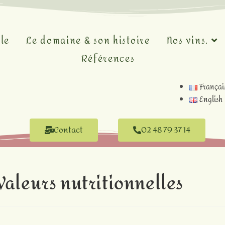
le
Le domaine & son histoire
Nos vins.
Références
Françai
English
Contact
02 48 79 37 14
Valeurs nutritionnelles