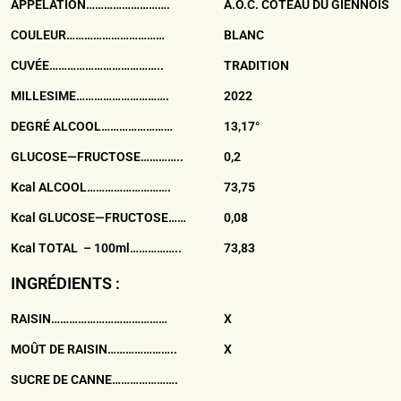
APPELATION……………………….
A.O.C. COTEAU DU GIENNOIS
COULEUR……………………………
BLANC
CUVÉE………………………………..
TRADITION
MILLESIME………………………….
2022
DEGRÉ ALCOOL……………………
13,17°
GLUCOSE—FRUCTOSE…………..
0,2
Kcal ALCOOL……………………….
73,75
Kcal GLUCOSE—FRUCTOSE……
0,08
Kcal TOTAL – 100ml……………..
73,83
INGRÉDIENTS :
RAISIN…………………………………
X
MOÛT DE RAISIN…………………..
X
SUCRE DE CANNE………………….