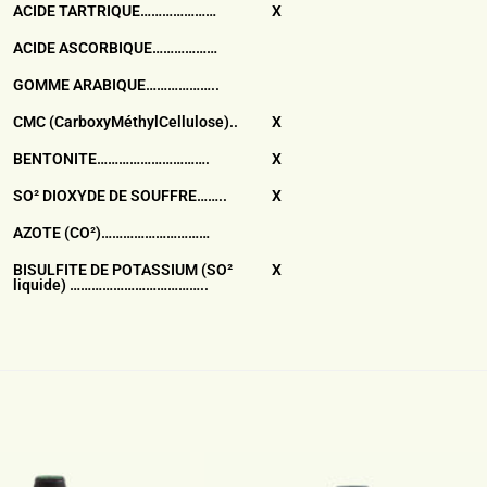
ACIDE TARTRIQUE…………………
X
ACIDE ASCORBIQUE………………
GOMME ARABIQUE………………..
CMC (CarboxyMéthylCellulose)..
X
BENTONITE………………………….
X
SO² DIOXYDE DE SOUFFRE……..
X
AZOTE (CO²)…………………………
BISULFITE DE POTASSIUM (SO²
X
liquide) ………………………………..